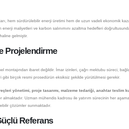
ları, hem sürdürülebilir enerji üretimi hem de uzun vadeli ekonomik ka
enerji maliyetleri ve karbon salınımını azaltma hedefleri doğrultusund
 haline gelmiştir.
ve Projelendirme
el montajından ibaret değildir. İmar izinleri, çağrı mektubu süreci, bağl
 gibi birçok resmi prosedürün eksiksiz şekilde yürütülmesi gerekir.
reçleri yönetimi, proje tasarımı, malzeme tedariği, anahtar teslim 
r almaktadır. Uzman mühendis kadrosu ile yatırım sürecinin her aşama
ülebilir çözümler sunmaktadır.
Güçlü Referans