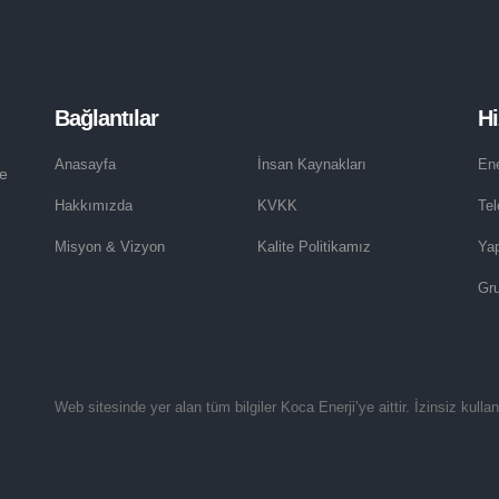
Bağlantılar
Hi
Anasayfa
İnsan Kaynakları
Ene
de
Hakkımızda
KVKK
Te
Misyon & Vizyon
Kalite Politikamız
Yap
Gru
Web sitesinde yer alan tüm bilgiler Koca Enerji’ye aittir. İzinsiz kullanım