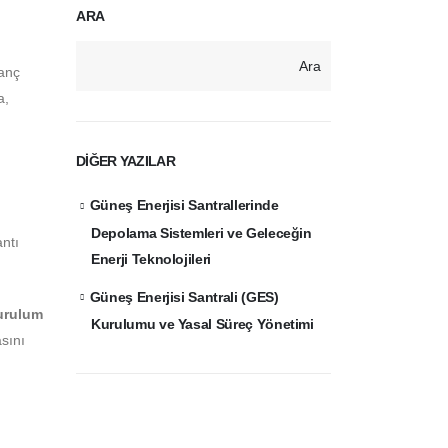
ARA
Ara
zanç
a,
DIĞER YAZILAR
Güneş Enerjisi Santrallerinde
Depolama Sistemleri ve Geleceğin
antı
Enerji Teknolojileri
Güneş Enerjisi Santrali (GES)
kurulum
Kurulumu ve Yasal Süreç Yönetimi
sını