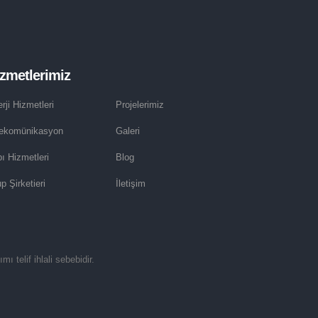
zmetlerimiz
rji Hizmetleri
Projelerimiz
lekomünikasyon
Galeri
ı Hizmetleri
Blog
p Şirketieri
İletişim
ı telif ihlali sebebidir.