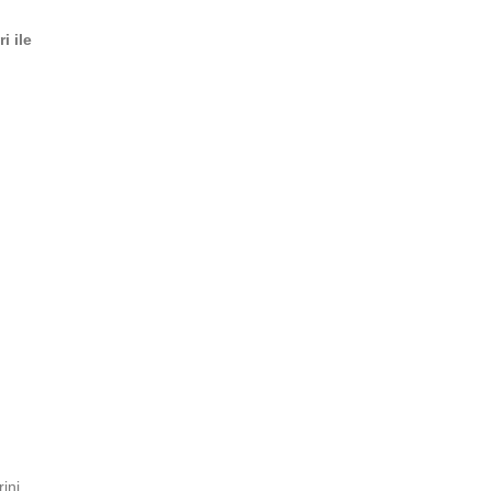
i ile
ini