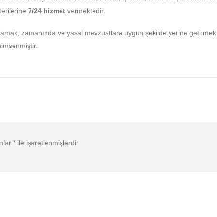
erilerine
7/24 hizmet
vermektedir.
 anlamak, zamanında ve yasal mevzuatlara uygun şekilde yerine getirmek
nimsenmiştir.
anlar
*
ile işaretlenmişlerdir