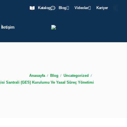
Katalog
Blog
Videolar
Kariyer
İletişim
Anasayfa
Blog
Uncategorized
isi Santrali (GES) Kurulumu Ve Yasal Süreç Yönetimi