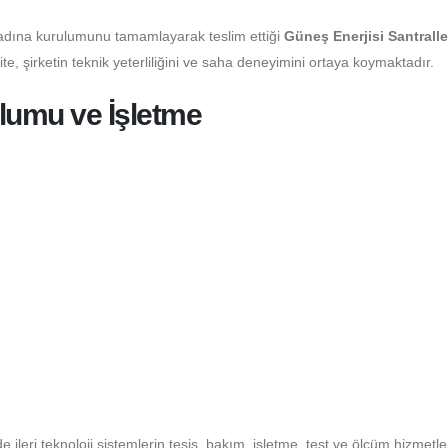
adına kurulumunu tamamlayarak teslim ettiği
Güneş Enerjisi Santraller
te, şirketin teknik yeterliliğini ve saha deneyimini ortaya koymaktadır.
lumu ve İşletme
 ileri teknoloji sistemlerin tesis, bakım, işletme, test ve ölçüm hizmetler