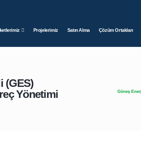
ketlerimiz
Projelerimiz
Satın Alma
Çözüm Ortakları
li (GES)
reç Yönetimi
Güneş Enerj